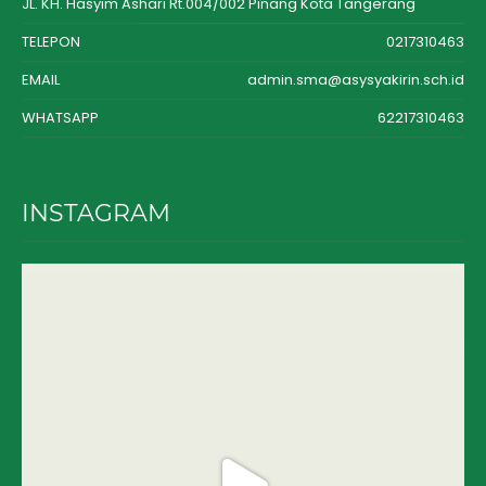
JL. KH. Hasyim Ashari Rt.004/002 Pinang Kota Tangerang
TELEPON
0217310463
EMAIL
admin.sma@asysyakirin.sch.id
WHATSAPP
62217310463
INSTAGRAM