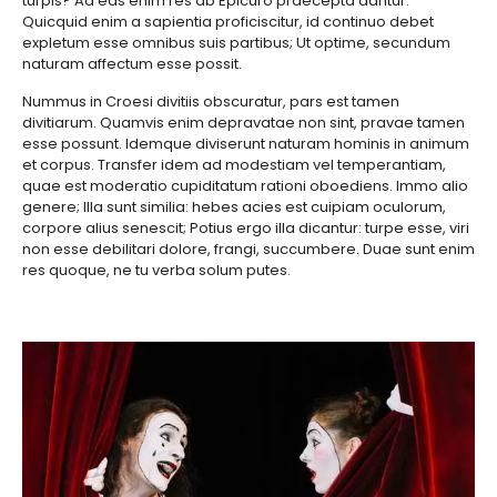
turpis? Ad eas enim res ab Epicuro praecepta dantur.
Quicquid enim a sapientia proficiscitur, id continuo debet
expletum esse omnibus suis partibus; Ut optime, secundum
naturam affectum esse possit.
Nummus in Croesi divitiis obscuratur, pars est tamen
divitiarum. Quamvis enim depravatae non sint, pravae tamen
esse possunt. Idemque diviserunt naturam hominis in animum
et corpus. Transfer idem ad modestiam vel temperantiam,
quae est moderatio cupiditatum rationi oboediens. Immo alio
genere; Illa sunt similia: hebes acies est cuipiam oculorum,
corpore alius senescit; Potius ergo illa dicantur: turpe esse, viri
non esse debilitari dolore, frangi, succumbere. Duae sunt enim
res quoque, ne tu verba solum putes.