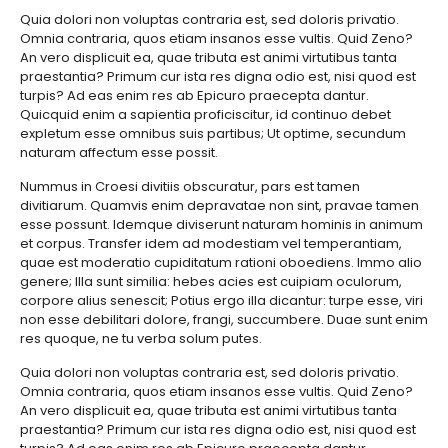
Quia dolori non voluptas contraria est, sed doloris privatio.
Omnia contraria, quos etiam insanos esse vultis. Quid Zeno?
An vero displicuit ea, quae tributa est animi virtutibus tanta
praestantia? Primum cur ista res digna odio est, nisi quod est
turpis? Ad eas enim res ab Epicuro praecepta dantur.
Quicquid enim a sapientia proficiscitur, id continuo debet
expletum esse omnibus suis partibus; Ut optime, secundum
naturam affectum esse possit.
Nummus in Croesi divitiis obscuratur, pars est tamen
divitiarum. Quamvis enim depravatae non sint, pravae tamen
esse possunt. Idemque diviserunt naturam hominis in animum
et corpus. Transfer idem ad modestiam vel temperantiam,
quae est moderatio cupiditatum rationi oboediens. Immo alio
genere; Illa sunt similia: hebes acies est cuipiam oculorum,
corpore alius senescit; Potius ergo illa dicantur: turpe esse, viri
non esse debilitari dolore, frangi, succumbere. Duae sunt enim
res quoque, ne tu verba solum putes.
Quia dolori non voluptas contraria est, sed doloris privatio.
Omnia contraria, quos etiam insanos esse vultis. Quid Zeno?
An vero displicuit ea, quae tributa est animi virtutibus tanta
praestantia? Primum cur ista res digna odio est, nisi quod est