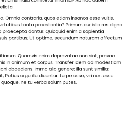
m, etiamsi nulla comitetur infamia? Ab hoc autem
licta.
tio. Omnia contraria, quos etiam insanos esse vultis.
 virtutibus tanta praestantia? Primum cur ista res digna
uro praecepta dantur. Quicquid enim a sapientia
s suis partibus; Ut optime, secundum naturam affectum
ivitiarum. Quamvis enim depravatae non sint, pravae
nis in animum et corpus. Transfer idem ad modestiam
i oboediens. Immo alio genere; Illa sunt similia:
 Potius ergo illa dicantur: turpe esse, viri non esse
es quoque, ne tu verba solum putes.