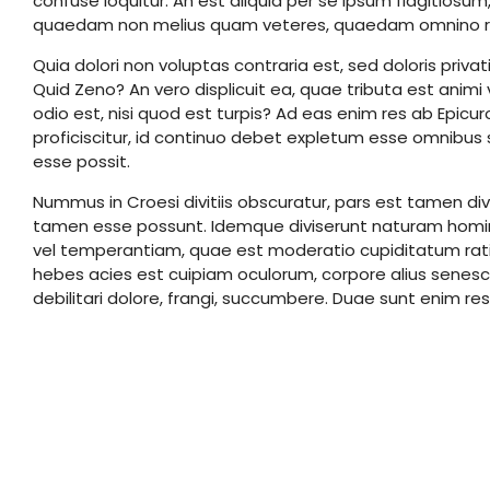
confuse loquitur. An est aliquid per se ipsum flagitiosu
quaedam non melius quam veteres, quaedam omnino re
Quia dolori non voluptas contraria est, sed doloris priva
Quid Zeno? An vero displicuit ea, quae tributa est animi
odio est, nisi quod est turpis? Ad eas enim res ab Epic
proficiscitur, id continuo debet expletum esse omnibu
esse possit.
Nummus in Croesi divitiis obscuratur, pars est tamen d
tamen esse possunt. Idemque diviserunt naturam homi
vel temperantiam, quae est moderatio cupiditatum ration
hebes acies est cuipiam oculorum, corpore alius senescit;
debilitari dolore, frangi, succumbere. Duae sunt enim r