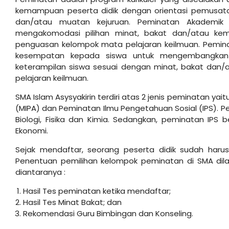
kemampuan peserta didik dengan orientasi pemusata
dan/atau muatan kejuruan. Peminatan Akademik a
mengakomodasi pilihan minat, bakat dan/atau kem
penguasan kelompok mata pelajaran keilmuan. Pemin
kesempatan kepada siswa untuk mengembangkan t
keterampilan siswa sesuai dengan minat, bakat da
pelajaran keilmuan.
SMA Islam Asysyakirin terdiri atas 2 jenis peminatan y
(MIPA) dan Peminatan Ilmu Pengetahuan Sosial (IPS). P
Biologi, Fisika dan Kimia. Sedangkan, peminatan IPS b
Ekonomi.
Sejak mendaftar, seorang peserta didik sudah haru
Penentuan pemilihan kelompok peminatan di SMA di
diantaranya :
Hasil Tes peminatan ketika mendaftar;
Hasil Tes Minat Bakat; dan
Rekomendasi Guru Bimbingan dan Konseling.