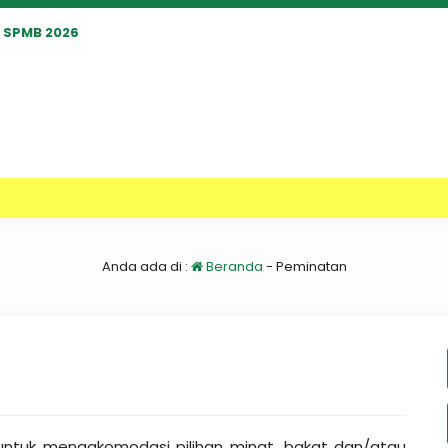
SPMB 2026
Anda ada di :
Beranda
-
Peminatan
 untuk mengakomodasi pilihan minat, bakat dan/atau